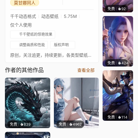
莫甘娜同人
免费
92
Xuthu
千千动态格式
动态壁纸
5.75M
仅个人使用
千千壁纸的惊艳效果
调整画质和性能
版权声明
原创，关注追更，持续更新，各类型壁纸，各平台同名
免费
424
好看壁
作者的其他作品
查看全部
免费
114
｡✧Ma
免费
839
免费
4962