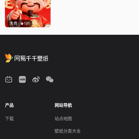
免费
191
产品
网站导航
下载
站点地图
壁纸分类大全