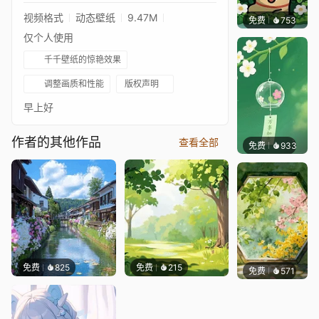
视频格式
动态壁纸
9.47M
免费
753
渔小小
仅个人使用
千千壁纸的惊艳效果
调整画质和性能
版权声明
早上好
作者的其他作品
查看全部
免费
933
好看壁
免费
825
免费
215
免费
571
渔小小