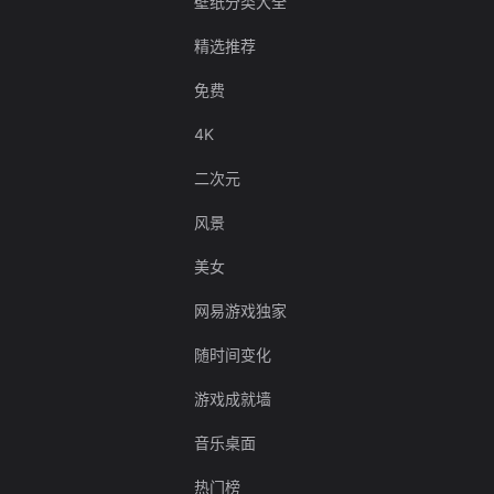
壁纸分类大全
精选推荐
免费
4K
二次元
风景
美女
网易游戏独家
随时间变化
游戏成就墙
音乐桌面
热门榜