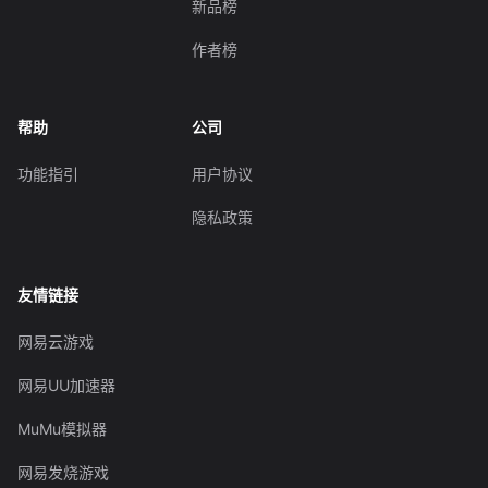
新品榜
作者榜
帮助
公司
功能指引
用户协议
隐私政策
友情链接
网易云游戏
网易UU加速器
MuMu模拟器
网易发烧游戏