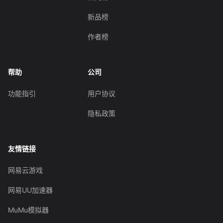
新品榜
作者榜
帮助
公司
功能指引
用户协议
隐私政策
友情链接
网易云游戏
网易UU加速器
MuMu模拟器