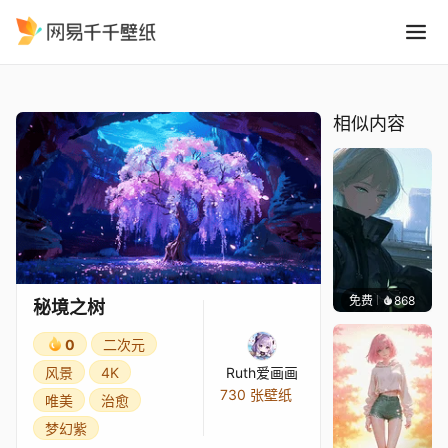
秘境之树
精选
秘境之树
相似内容
免费
868
辰东壁
秘境之树
0
二次元
风景
4K
Ruth爱画画
730 张壁纸
唯美
治愈
梦幻紫