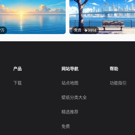
.7万
免费
3914
产品
网站导航
帮助
下载
站点地图
功能指引
壁纸分类大全
精选推荐
免费