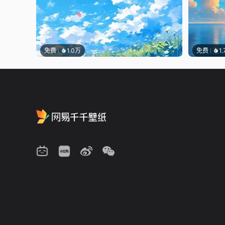
免费
1.0万
免费
1