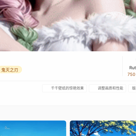
Ru
鬼灭之刃
75
千千壁纸的惊艳效果
调整画质和性能
版