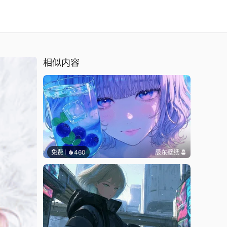
相似内容
免费
460
辰东壁纸