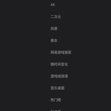
4K
二次元
风景
美女
网易游戏独家
随时间变化
游戏成就墙
音乐桌面
热门榜