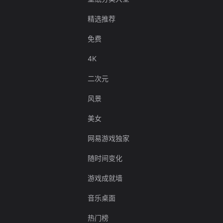
精选推荐
免费
4K
二次元
风景
美女
网易游戏独家
随时间变化
游戏成就墙
音乐桌面
热门榜