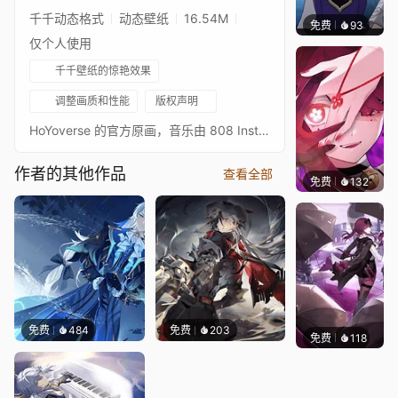
千千动态格式
动态壁纸
16.54M
免费
93
｡✧Ma
仅个人使用
千千壁纸的惊艳效果
调整画质和性能
版权声明
HoYoverse 的官方原画，音乐由 808 Instinct 制作。我创作的壁纸，除委托作品外，均免费提供给所有人！如果您愿意支持我和我的作品，请考虑在 https://ko-fi.com/solarmars 捐赠。非常感谢您的所有支持！
作者的其他作品
查看全部
免费
132
Kijeth
免费
484
免费
203
免费
118
John 