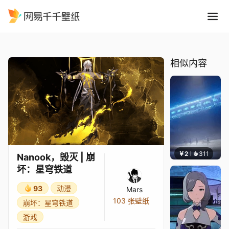
Nanook，毁灭 崩坏：星穹铁
精选
Nanook，毁灭 | 崩坏：星穹铁道
相似内容
￥2
311
栩
Nanook，毁灭 | 崩
坏：星穹铁道
93
动漫
Mars
103 张壁纸
崩坏：星穹铁道
游戏