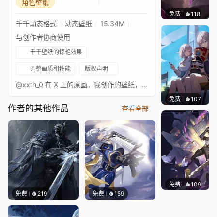
角色壁纸
免费
118
John 
千千动态格式
动态壁纸
15.34M
与创作者协商使用
千千壁纸的惊艳效果
调整画质和性能
版权声明
@xxth_0 在 X 上的原画。我创作的壁纸，除委托作品外，均免费供所有人使用！如果您愿意支持我和我的作品，请考虑在 https://ko-fi.com/solarmars 捐赠。非常感谢您所有的支持！
免费
107
Sharl
作者的其他作品
查看全部
免费
109
John 
免费
219
免费
159