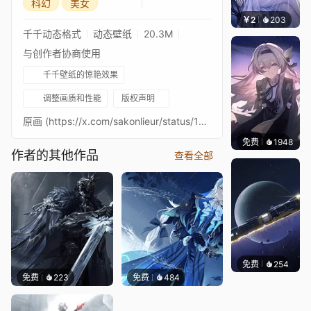
科幻
美女
￥2
203
宅婳
千千动态格式
动态壁纸
20.3M
与创作者协商使用
千千壁纸的惊艳效果
调整画质和性能
版权声明
原画 (https://x.com/sakonlieur/status/1770430191531364612) 由 @sakonlieur (https://x.com/sakonlieur) 在 XMusic 由 HOYO-MiX 制作，tnbee (https://youtu.be/JcoEBrmhTAg?si=rg-UaRwrC9eoWBQu) 混音。我制作的壁纸，除委托外，均免费提供给所有人！如果您愿意支持我和我的作品，请考虑在 https://ko-fi.com/solarmars 捐赠。非常感谢您的所有支持！谢谢！
免费
1948
用户aa
作者的其他作品
查看全部
免费
254
John 
免费
223
免费
484