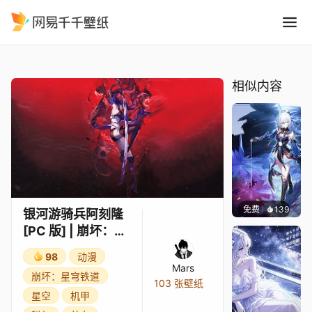
银河游骑兵阿刻隆 PC 版 崩
精选
银河游骑兵阿刻隆 [PC 版] | 崩坏：星穹铁道
相似内容
免费
139
John 
银河游骑兵阿刻隆
[PC 版] | 崩坏：星
穹铁道
98
动漫
Mars
崩坏：星穹铁道
103 张壁纸
星空
机甲