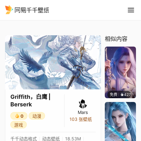
Griffith，白鹰 Berserk
精选
Griffith，白鹰 | Berserk
相似内容
免费
427
好看壁
Griffith，白鹰 |
Berserk
Mars
0
动漫
103 张壁纸
游戏
千千动态格式
动态壁纸
18.53M