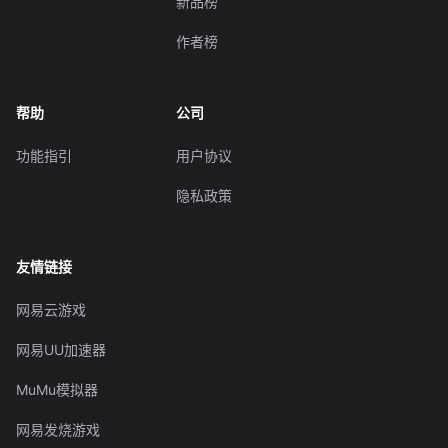
新品榜
作者榜
帮助
公司
功能指引
用户协议
隐私政策
友情链接
网易云游戏
网易UU加速器
MuMu模拟器
网易发烧游戏