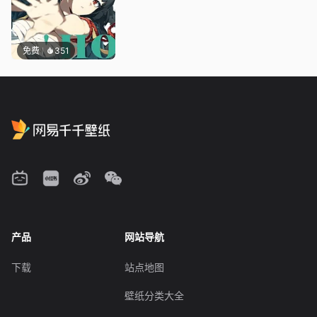
免费
351
产品
网站导航
下载
站点地图
壁纸分类大全