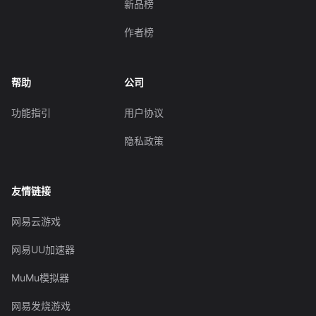
新品榜
作者榜
帮助
公司
功能指引
用户协议
隐私政策
友情链接
网易云游戏
网易UU加速器
MuMu模拟器
网易发烧游戏