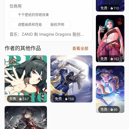
仅商用
免费
110
VortFX
千千壁纸的惊艳效果
调整画质和性能
版权声明
音乐：ZAND 和 Imagine Dragons 我创作的壁纸，除委托作品外，均免费提供给所有人！如果您愿意支持我和我的作品，请考虑在 https://ko-fi.com/solarmars 捐赠。非常感谢您的所有支持！
作者的其他作品
查看全部
免费
162
🅽🅴🅾
免费
347
免费
159
免费
95
Niara