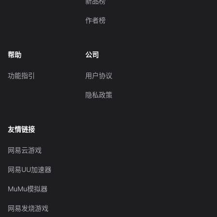
新品榜
作者榜
帮助
公司
功能指引
用户协议
隐私政策
友情链接
网易云游戏
网易UU加速器
MuMu模拟器
网易发烧游戏