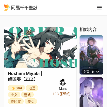
Hoshimi Miyabi 绝区零ZZZ
精选
Hoshimi Miyabi | 绝区零（ZZZ）
相似内容
免费
162
Sharl
Hoshimi Miyabi |
绝区零（ZZZ）
344
动漫
Mars
103 张壁纸
少女
游戏
绝区零
美女