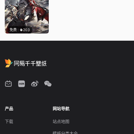
免费
203
产品
网站导航
下载
站点地图
壁纸分类大全