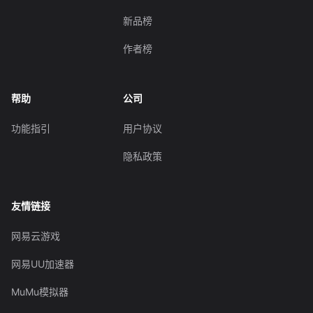
新品榜
作者榜
帮助
公司
功能指引
用户协议
隐私政策
友情链接
网易云游戏
网易UU加速器
MuMu模拟器