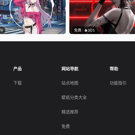
74
免费
305
产品
网站导航
帮助
下载
站点地图
功能指引
壁纸分类大全
精选推荐
免费