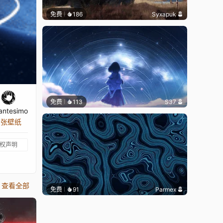
免费
186
Syxapuk
免费
113
S37
antesimo
2 张壁纸
权声明
查看全部
免费
91
Parmex