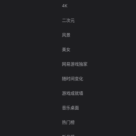
4K
二次元
风景
美女
网易游戏独家
随时间变化
游戏成就墙
音乐桌面
热门榜