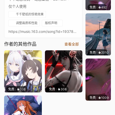
仅个人使用
免费
492
辰东壁
千千壁纸的惊艳效果
调整画质和性能
版权声明
https://music.163.com/song?id=1937838756&userid=371666558图片id 97469026
作者的其他作品
查看全部
免费
2010
辰东
免费
208
免费
308
免费
1009
辰东