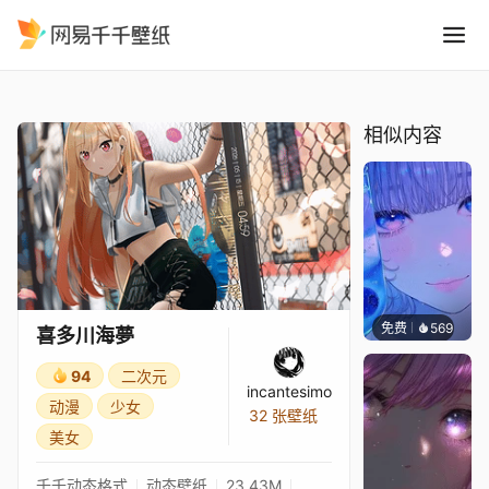
喜多川海夢
精选
喜多川海夢
相似内容
免费
569
辰东壁
喜多川海夢
94
二次元
incantesimo
动漫
少女
32 张壁纸
美女
千千动态格式
动态壁纸
23.43M