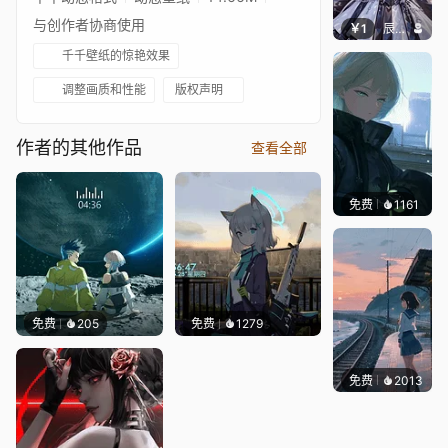
与创作者协商使用
￥1
辰东壁纸
千千壁纸的惊艳效果
调整画质和性能
版权声明
作者的其他作品
查看全部
免费
1161
辰东壁
免费
205
免费
1279
免费
2013
辰东