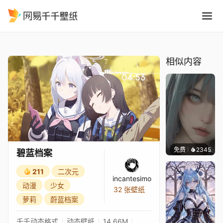
碧蓝档案
精选
碧蓝档案
相似内容
免费
2345
辰东
碧蓝档案
211
二次元
incantesimo
动漫
少女
32 张壁纸
萝莉
蔚蓝档案
千千动态格式
动态壁纸
14.66M