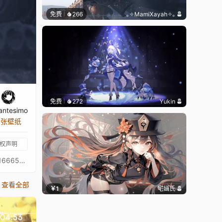
免费
266
｡✧MamiXayah✧｡
免费
272
Yukin
antesimo
2 张壁纸
权声明
画师 【雨様sama的个人空间-哔哩哔哩】 https://b23.tv/okbr8Krbgm https://music.163.com/song?id=458321961&userid=371666558
查看全部
￥1
宅婳氏