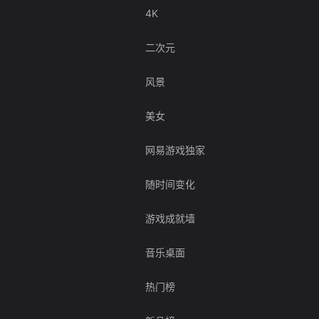
4K
二次元
风景
美女
网易游戏独家
随时间变化
游戏成就墙
音乐桌面
热门榜