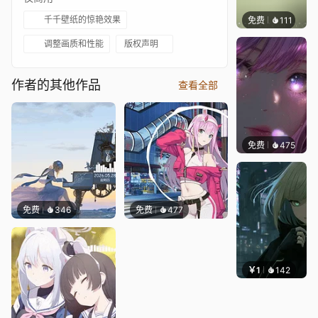
千千壁纸的惊艳效果
免费
111
木木洗
调整画质和性能
版权声明
作者的其他作品
查看全部
免费
475
辰东壁
免费
346
免费
477
￥1
142
辰东壁