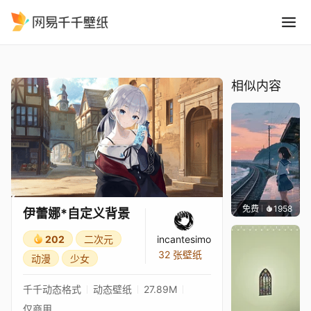
伊蕾娜*自定义背景
精选
伊蕾娜*自定义背景
相似内容
免费
1958
辰东壁
伊蕾娜*自定义背景
202
二次元
incantesimo
32 张壁纸
动漫
少女
千千动态格式
动态壁纸
27.89M
仅商用