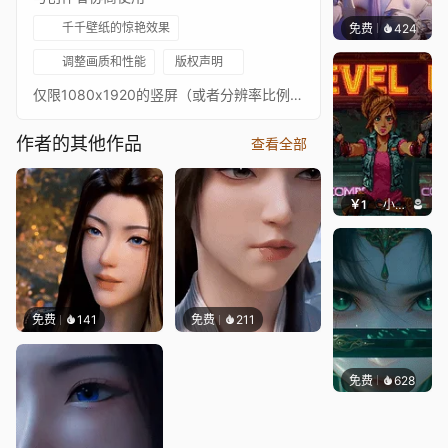
千千壁纸的惊艳效果
免费
424
好看壁
调整画质和性能
版权声明
仅限1080x1920的竖屏（或者分辨率比例一样），例如机箱副屏
作者的其他作品
查看全部
￥1
小鹿子
免费
141
免费
211
免费
628
星梦