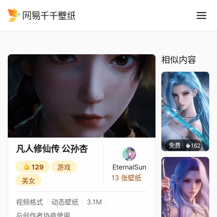
凡人修仙传 公孙杏
精选
凡人修仙传 公孙杏
相似内容
免费
162
好看壁
凡人修仙传 公孙杏
129
游戏
EternalSun
13 张壁纸
美女
视频格式
动态壁纸
3.1M
与创作者协商使用