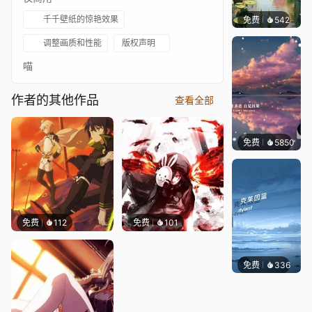
千千壁纸的惊艳效果
免费
542
渔小小
调整画质和性能
版权声明
喵
作者的其他作品
查看全部
免费
5850
冰茶L
免费
112
免费
101
免费
336
冰茶Ln