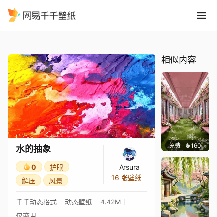
水的抽象
精选
水的抽象
相似内容
免费
160
渔小小
水的抽象
0
护眼
Arsura
16 张壁纸
解压
风景
千千动态格式
动态壁纸
4.42M
仅商用