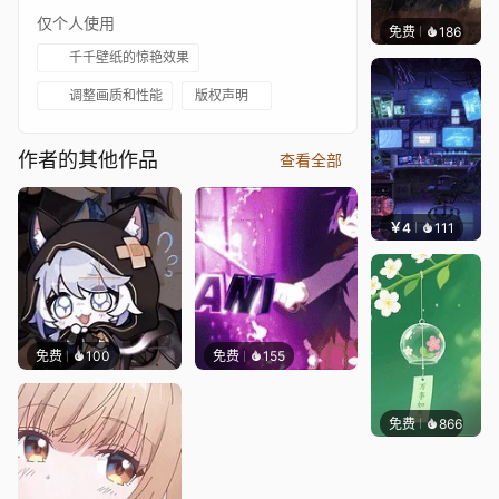
仅个人使用
免费
186
Syxap
千千壁纸的惊艳效果
调整画质和性能
版权声明
作者的其他作品
查看全部
￥4
111
楚梦缘
免费
100
免费
155
免费
866
好看壁