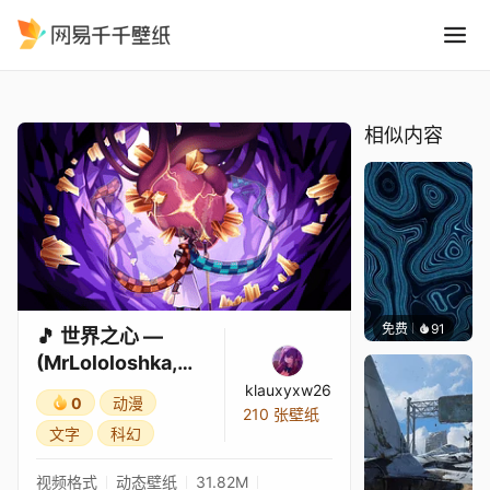
世界之心 — MrLololoshka, Arc
精选
🎵 世界之心 — (MrLololoshka, Archmage Eternal, Восход, PryAnnya) • 宇宙之心
相似内容
免费
91
Parme
🎵 世界之心 —
(MrLololoshka,
Archmage
klauxyxw26
0
动漫
Eternal, Восход,
210 张壁纸
文字
科幻
PryAnnya) • 宇宙
之心
视频格式
动态壁纸
31.82M