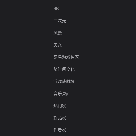
4K
二次元
风景
美女
网易游戏独家
随时间变化
游戏成就墙
音乐桌面
热门榜
新品榜
作者榜