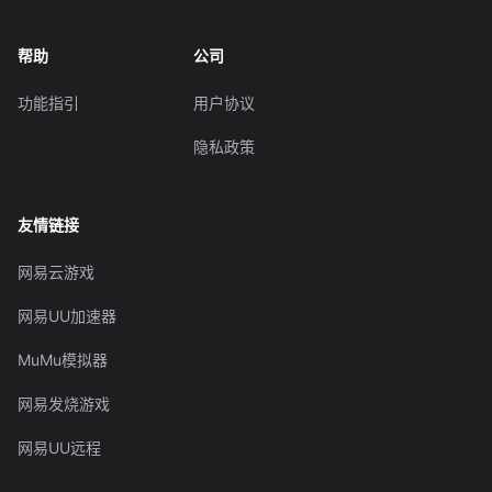
帮助
公司
功能指引
用户协议
隐私政策
友情链接
网易云游戏
网易UU加速器
MuMu模拟器
网易发烧游戏
网易UU远程