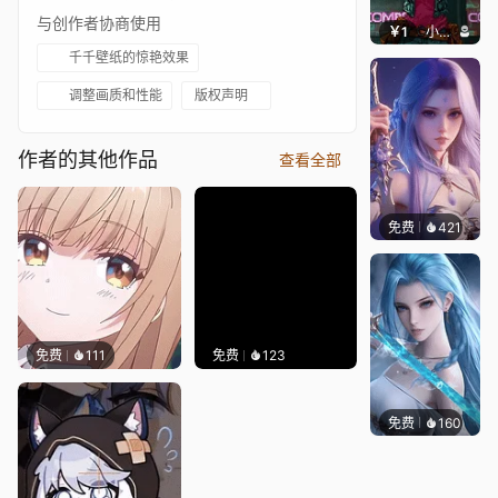
与创作者协商使用
￥1
小鹿子
千千壁纸的惊艳效果
调整画质和性能
版权声明
作者的其他作品
查看全部
免费
421
好看壁
免费
111
免费
123
免费
160
好看壁