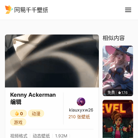
Kenny Ackerman 编辑
精选
Kenny Ackerman 编辑
相似内容
免费
176
｡✧Ma
Kenny Ackerman
编辑
klauxyxw26
0
动漫
210 张壁纸
游戏
视频格式
动态壁纸
1.92M