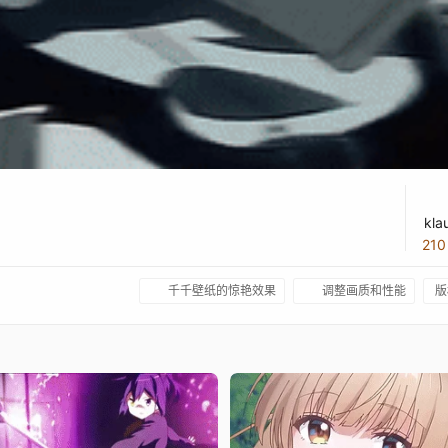
kla
21
千千壁纸的惊艳效果
调整画质和性能
版