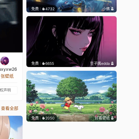
免费
4732
小佛
免费
6655
豆子酱edda
uxyxw26
0 张壁纸
权声明
查看全部
免费
2050
好看壁纸