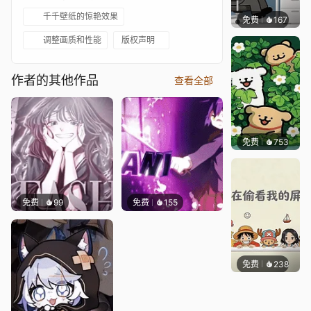
千千壁纸的惊艳效果
免费
167
渔小小
调整画质和性能
版权声明
作者的其他作品
查看全部
免费
753
渔小小
免费
99
免费
155
免费
238
渔小小