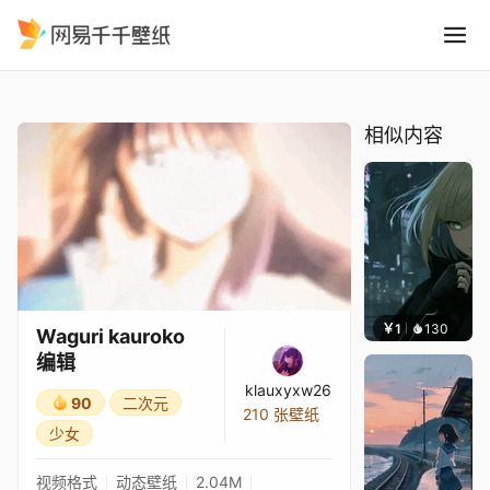
Waguri kauroko 编辑
精选
Waguri kauroko 编辑
相似内容
￥1
130
辰东
Waguri kauroko
编辑
klauxyxw26
90
二次元
210 张壁纸
少女
视频格式
动态壁纸
2.04M