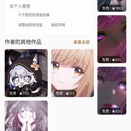
仅个人使用
免费
1863
辰东
千千壁纸的惊艳效果
调整画质和性能
版权声明
作者的其他作品
查看全部
免费
915
辰东壁
免费
100
免费
111
免费
420
辰东壁