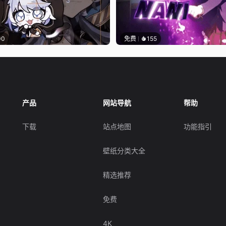
00
免费
155
产品
网站导航
帮助
下载
站点地图
功能指引
壁纸分类大全
精选推荐
免费
4K