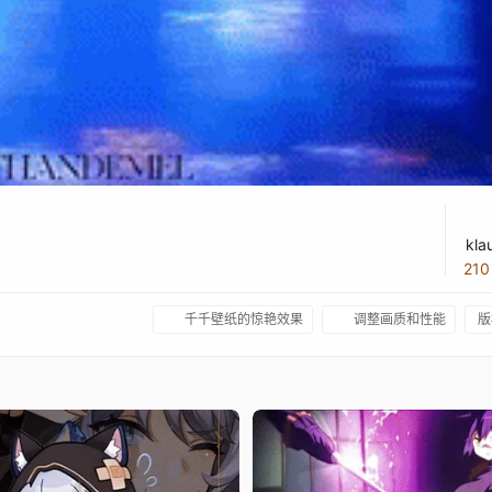
kla
21
千千壁纸的惊艳效果
调整画质和性能
版