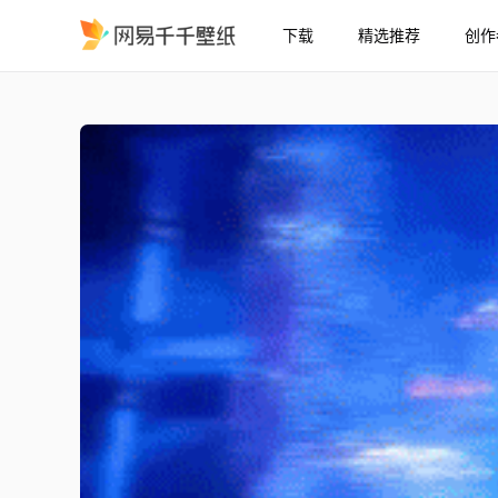
下载
精选推荐
创作
崩坏：星穹铁道 密码 编辑
精选
崩坏：星穹铁道 密码 编辑