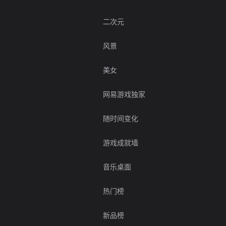
二次元
风景
美女
网易游戏独家
随时间变化
游戏成就墙
音乐桌面
热门榜
新品榜