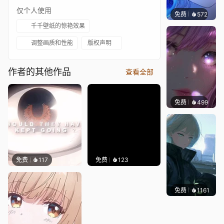
仅个人使用
免费
572
辰东壁
千千壁纸的惊艳效果
调整画质和性能
版权声明
作者的其他作品
查看全部
免费
499
辰东壁
免费
117
免费
123
免费
1161
辰东壁