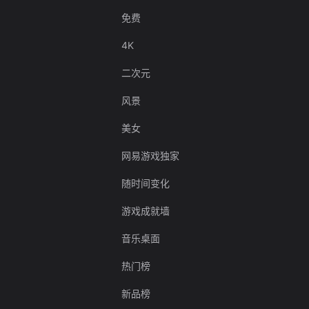
免费
4K
二次元
风景
美女
网易游戏独家
随时间变化
游戏成就墙
音乐桌面
热门榜
新品榜