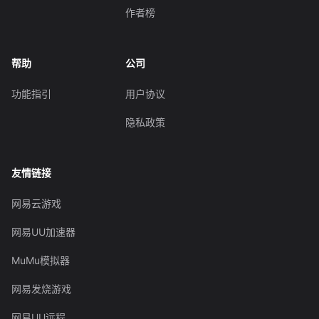
作者榜
帮助
公司
功能指引
用户协议
隐私政策
友情链接
网易云游戏
网易UU加速器
MuMu模拟器
网易发烧游戏
网易UU远程