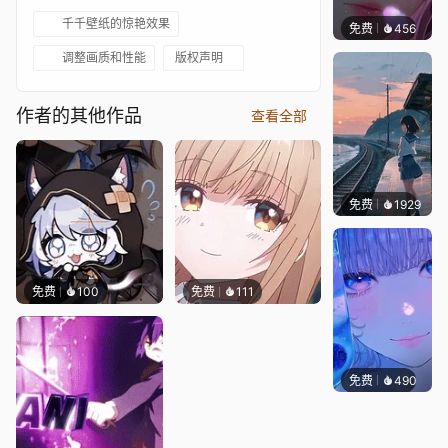
千千壁纸的惊艳效果
免费
456
辰东壁
调整画质和性能
版权声明
作者的其他作品
查看全部
免费
1929
辰东壁
免费
100
免费
111
免费
490
辰东壁