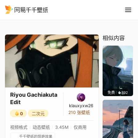
Riyou Gachiakuta Edit
精选
Riyou Gachiakuta Edit
相似内容
免费
892
辰东壁
Riyou Gachiakuta
Edit
klauxyxw26
210 张壁纸
0
二次元
视频格式
动态壁纸
3.45M
仅商用
千千壁纸的惊艳效果