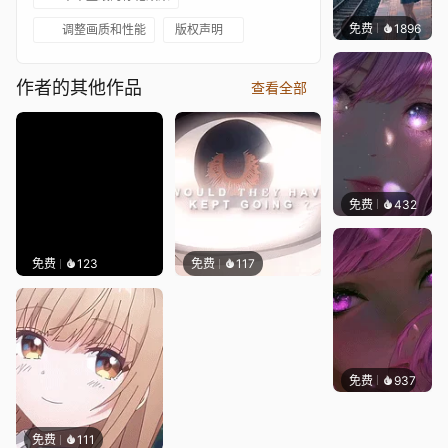
免费
1896
辰东壁
调整画质和性能
版权声明
作者的其他作品
查看全部
免费
432
辰东壁
免费
123
免费
117
免费
937
辰东壁
免费
111