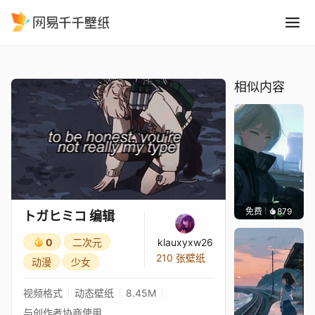
トガヒミコ 编辑
精选
トガヒミコ 编辑
相似内容
免费
879
辰东壁
トガヒミコ 编辑
0
二次元
klauxyxw26
210 张壁纸
动漫
少女
视频格式
动态壁纸
8.45M
与创作者协商使用