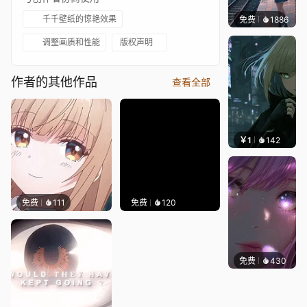
千千壁纸的惊艳效果
免费
1886
辰东壁
调整画质和性能
版权声明
作者的其他作品
查看全部
￥1
142
辰东壁
免费
111
免费
120
免费
430
辰东壁