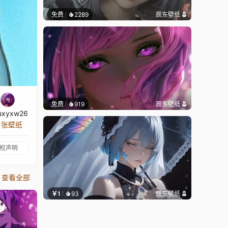
免费
2289
辰东壁纸
免费
919
辰东壁纸
uxyxw26
0 张壁纸
权声明
查看全部
￥1
93
辰东壁纸