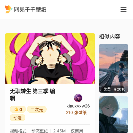
无职转生 第三季 编辑
精选
无职转生 第三季 编辑
相似内容
免费
2010
辰东
无职转生 第三季 编
辑
klauxyxw26
0
二次元
210 张壁纸
动漫
视频格式
动态壁纸
2.45M
仅商用