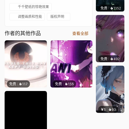
千千壁纸的惊艳效果
免费
1152
辰东壁
调整画质和性能
版权声明
作者的其他作品
查看全部
免费
492
辰东壁
免费
117
免费
155
￥1
93
辰东壁