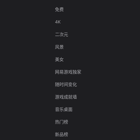
免费
4K
二次元
风景
美女
网易游戏独家
随时间变化
游戏成就墙
音乐桌面
热门榜
新品榜