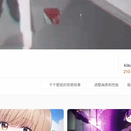
kla
21
千千壁纸的惊艳效果
调整画质和性能
版