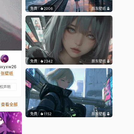
免费
2006
辰东壁纸
免费
2342
辰东壁纸
uxyxw26
0 张壁纸
权声明
查看全部
免费
1152
辰东壁纸