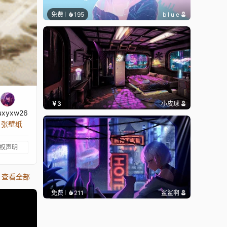
免费
195
b l u e
￥3
小皮球
uxyxw26
0 张壁纸
权声明
查看全部
免费
211
鲨鲨啊