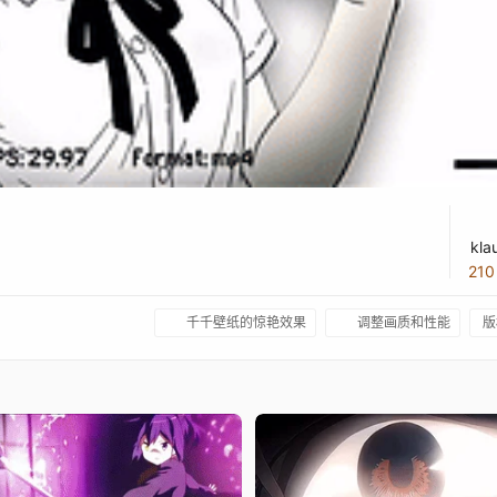
kla
21
千千壁纸的惊艳效果
调整画质和性能
版