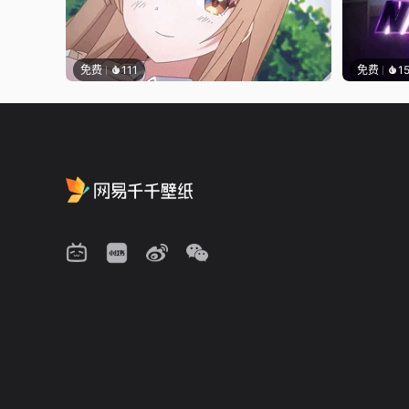
免费
111
免费
1