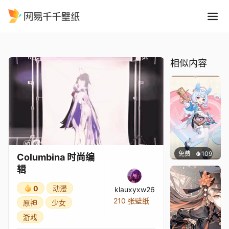
Columbina 时尚编辑
精选
Columbina 时尚编辑
相似内容
免费
109
Tikzit
Columbina 时尚编
辑
0
动漫
klauxyxw26
210 张壁纸
原神
少女
游戏