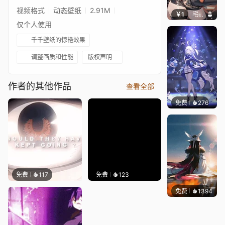
视频格式
动态壁纸
2.91M
￥1
宅婳氏
仅个人使用
千千壁纸的惊艳效果
调整画质和性能
版权声明
作者的其他作品
查看全部
免费
276
Yukin
免费
117
免费
123
免费
1394
Lodo