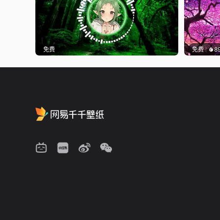
免费
免费
8