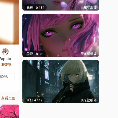
免费
484
辰东壁纸
免费
981
辰东壁纸
Faputa
6 张壁纸
权声明
查看全部
￥1
142
辰东壁纸