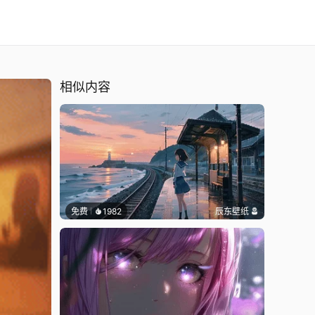
相似内容
免费
1982
辰东壁纸