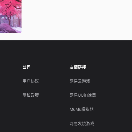
公司
友情链接
用户协议
网易云游戏
隐私政策
网易UU加速器
MuMu模拟器
网易发烧游戏