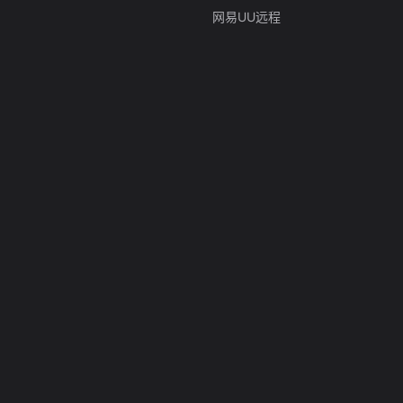
网易UU远程