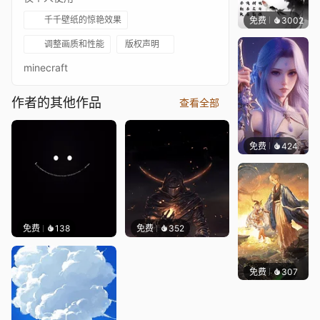
千千壁纸的惊艳效果
免费
3002
小佛
调整画质和性能
版权声明
minecraft
作者的其他作品
查看全部
免费
424
好看壁
免费
138
免费
352
免费
307
小鬼