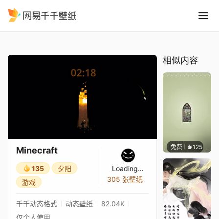
Minecraft
精选
Minecraft
相似内容
免费
125
木木洗
Minecraft
135
夕阳
Loading…
305 张壁纸
游戏
千千动态格式
动态壁纸
82.04K
仅个人使用