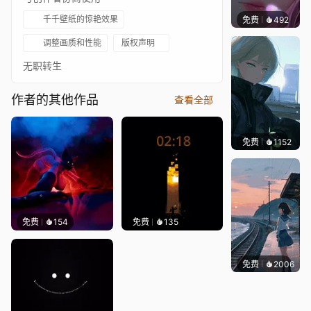
千千壁纸的惊艳效果
免费
492
辰东壁
调整画质和性能
版权声明
无职转生
作者的其他作品
查看全部
免费
1152
辰东壁
免费
154
免费
135
免费
2006
辰东