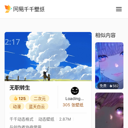
无职转生
精选
无职转生
相似内容
免费
562
辰东壁
无职转生
125
二次元
Loading…
305 张壁纸
动漫
蓝天白云
千千动态格式
动态壁纸
2.87M
与创作者协商使用