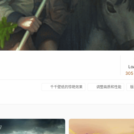
Lo
30
千千壁纸的惊艳效果
调整画质和性能
版