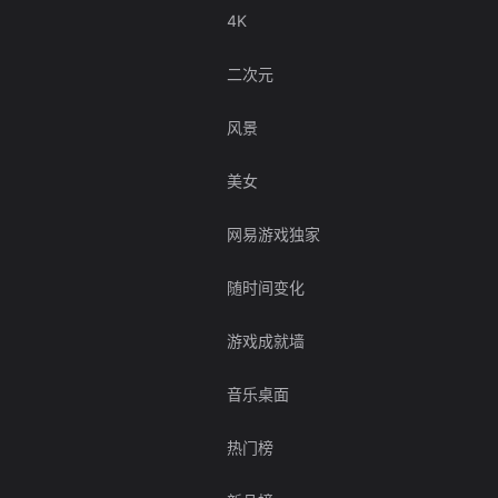
4K
二次元
风景
美女
网易游戏独家
随时间变化
游戏成就墙
音乐桌面
热门榜