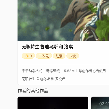
无职转生 鲁迪乌斯 和 洛琪
0
二次元
动漫
少女
千千动态格式
动态壁纸
5.58M
与创作者协商使用
无职转生 鲁迪乌斯 和 罗克希
作者的其他作品