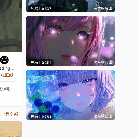
免费
807
辰东壁纸
免费
399
辰东壁纸
ading…
5 张壁纸
权声明
查看全部
免费
368
辰东壁纸