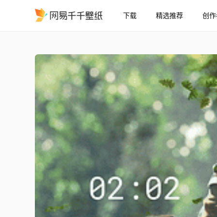
下载
精选推荐
创作
无职转生 鲁迪乌斯 和 洛琪
精选
无职转生 鲁迪乌斯 和 洛琪