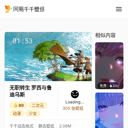
无职转生 罗西与鲁迪乌斯
精选
无职转生 罗西与鲁迪乌斯
相似内容
免费
492
辰东壁
无职转生 罗西与鲁
迪乌斯
Loading…
89
二次元
305 张壁纸
动漫
少女
千千动态格式
静态壁纸
2.08M