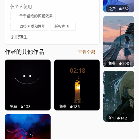
仅个人使用
免费
562
辰东壁
千千壁纸的惊艳效果
调整画质和性能
版权声明
无职转生
作者的其他作品
查看全部
免费
2006
辰东
免费
138
免费
135
￥1
142
辰东壁