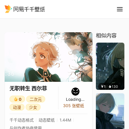
无职转生 西尔菲
精选
无职转生 西尔菲
相似内容
￥1
130
辰东
无职转生 西尔菲
0
二次元
Loading…
305 张壁纸
动漫
少女
千千动态格式
动态壁纸
1.44M
与创作者协商使用