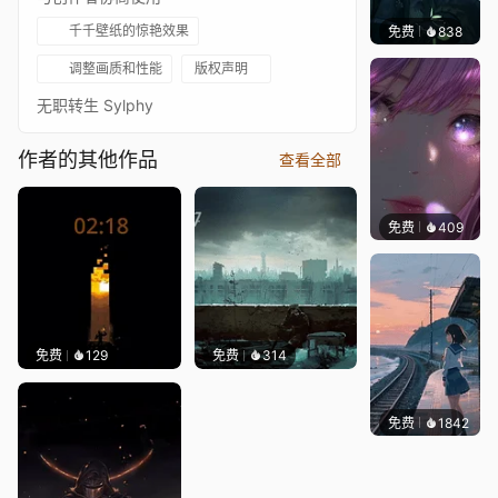
千千壁纸的惊艳效果
免费
838
辰东壁
调整画质和性能
版权声明
无职转生 Sylphy
作者的其他作品
查看全部
免费
409
辰东壁
免费
129
免费
314
免费
1842
辰东