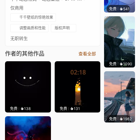
仅商用
免费
541
辰东壁
千千壁纸的惊艳效果
调整画质和性能
版权声明
无职转生
作者的其他作品
查看全部
免费
1090
辰东
免费
138
免费
131
免费
1982
辰东壁