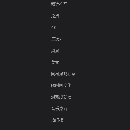
精选推荐
免费
4K
二次元
风景
美女
网易游戏独家
随时间变化
游戏成就墙
音乐桌面
热门榜