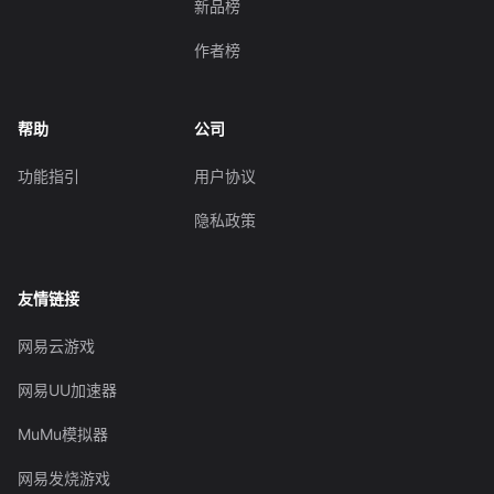
新品榜
作者榜
帮助
公司
功能指引
用户协议
隐私政策
友情链接
网易云游戏
网易UU加速器
MuMu模拟器
网易发烧游戏