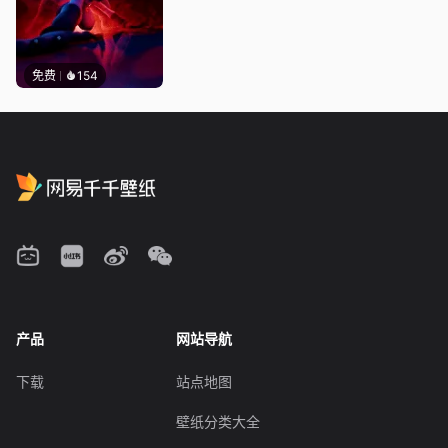
免费
154
产品
网站导航
下载
站点地图
壁纸分类大全