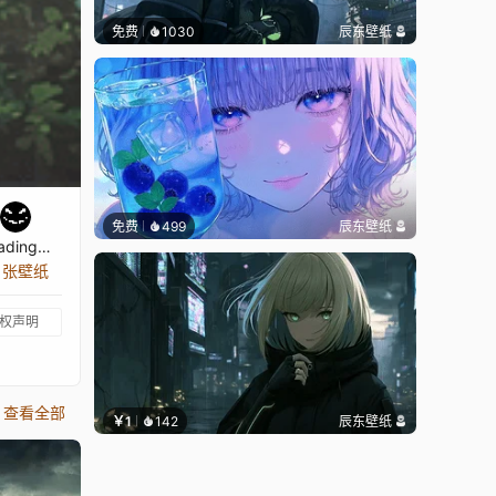
免费
1030
辰东壁纸
免费
499
辰东壁纸
ading…
5 张壁纸
权声明
查看全部
￥1
142
辰东壁纸