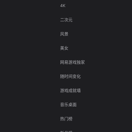
4K
二次元
风景
美女
网易游戏独家
随时间变化
游戏成就墙
音乐桌面
热门榜