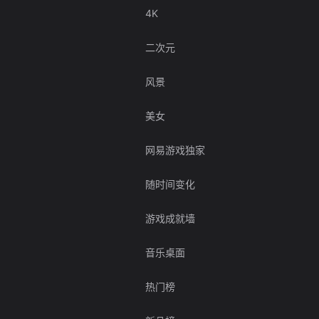
4K
二次元
风景
美女
网易游戏独家
随时间变化
游戏成就墙
音乐桌面
热门榜