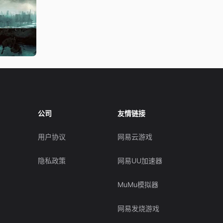
公司
友情链接
用户协议
网易云游戏
隐私政策
网易UU加速器
MuMu模拟器
网易发烧游戏