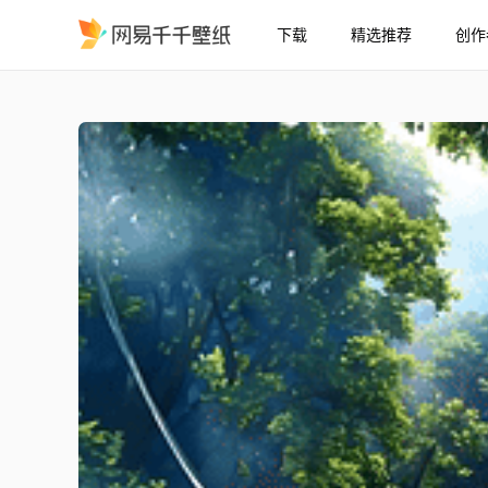
下载
精选推荐
创作
Sylphiette
精选
Sylphiette