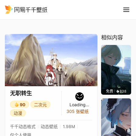
无职转生
精选
无职转生
相似内容
免费
838
辰东壁
无职转生
90
二次元
Loading…
305 张壁纸
动漫
千千动态格式
动态壁纸
1.98M
仅个人使用