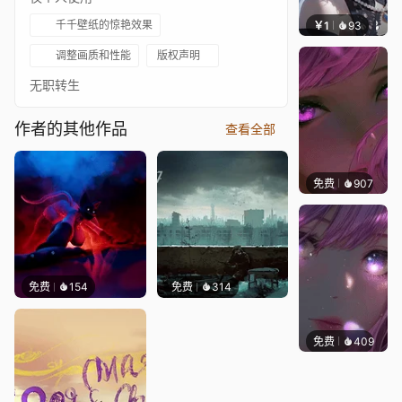
千千壁纸的惊艳效果
￥1
93
辰东壁
调整画质和性能
版权声明
无职转生
作者的其他作品
查看全部
免费
907
辰东壁
免费
154
免费
314
免费
409
辰东壁