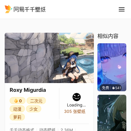
Roxy Migurdia
精选
Roxy Migurdia
相似内容
免费
541
辰东壁
Roxy Migurdia
0
二次元
Loading…
动漫
少女
305 张壁纸
萝莉
千千动态格式
动态壁纸
2.36M