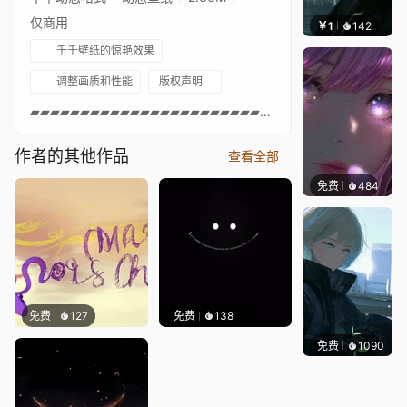
仅商用
￥1
142
辰东壁
千千壁纸的惊艳效果
调整画质和性能
版权声明
▰▰▰▰▰▰▰▰▰▰▰▰▰▰▰▰▰▰▰▰▰▰▰SUBSCRIBE▰▰▰▰▰▰▰▰▰▰▰▰▰▰▰▰▰▰▰▰▰▰▰Anime:無職の転生ENG-Mushoku TenseiРус-Ренкарнация безработногоУкр-Реінкарнація безробітного▰▰▰▰▰▰▰▰▰▰▰▰▰▰▰▰▰▰▰▰▰▰▰
作者的其他作品
查看全部
免费
484
辰东壁
免费
127
免费
138
免费
1090
辰东