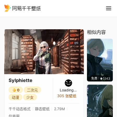
Sylphiette
精选
Sylphiette
相似内容
免费
1143
辰东
Sylphiette
0
二次元
Loading…
305 张壁纸
动漫
少女
千千动态格式
静态壁纸
2.79M
仅商用