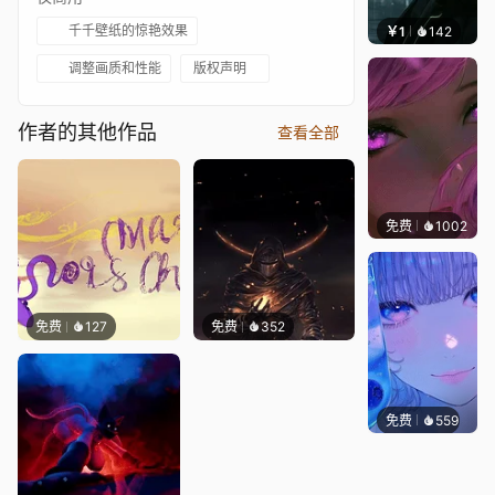
千千壁纸的惊艳效果
￥1
142
辰东壁
调整画质和性能
版权声明
作者的其他作品
查看全部
免费
1002
辰东
免费
127
免费
352
免费
559
辰东壁